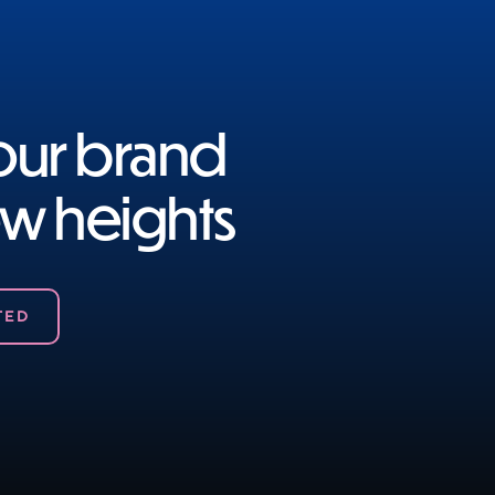
your brand
ew heights
TED