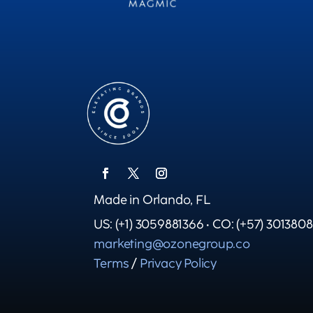
Made in Orlando, FL
US: (+1) 3059881366 • CO: (+57) 301380
marketing@ozonegroup.co
Terms
/
Privacy Policy