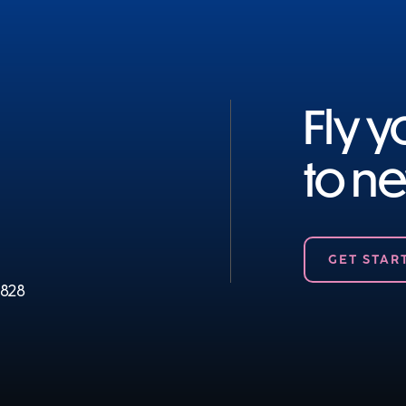
Fly 
to n
GET STAR
8828